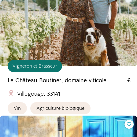
Vigneron et Brasseur
Le Château Boutinet, domaine viticole.
€
Villegouge, 33141
Vin
Agriculture biologique
Domaine de Mastric