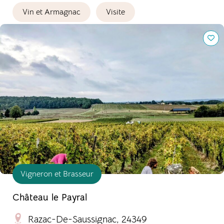
Vin et Armagnac
Visite
Château le Payral
Vigneron et Brasseur
Château le Payral
Razac-De-Saussignac, 24349