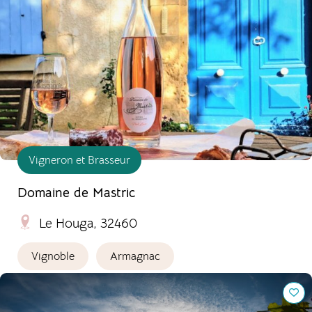
Vigneron et Brasseur
Domaine de Mastric
Le Houga, 32460
Vignoble
Armagnac
Le Domaine de la Tucayne : un vin naturel, un terroir
vivant