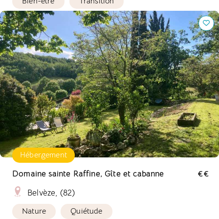
Bien-être
Transition
Domaine sainte Raffine, Gîte et cabanne
Hébergement
Domaine sainte Raffine, Gîte et cabanne
€€
Belvèze, (82)
Nature
Quiétude