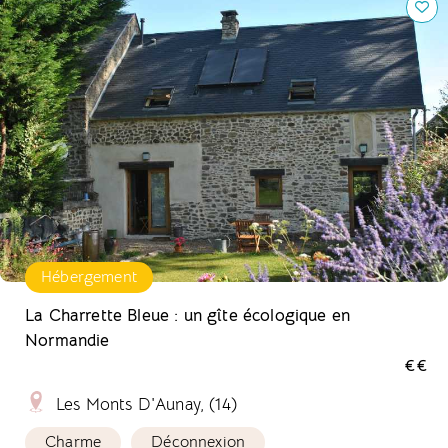
Hébergement
La Charrette Bleue : un gîte écologique en
Normandie
€€
Les Monts D'Aunay, (14)
Charme
Déconnexion