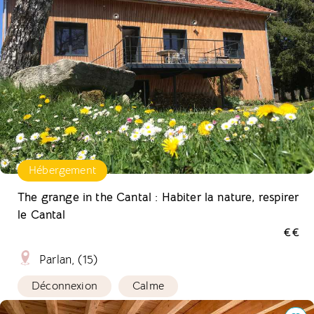
Hébergement
The grange in the Cantal : Habiter la nature, respirer
le Cantal
€€
Parlan, (15)
Déconnexion
Calme
Écolieu la gataudière pour se ressourcer, apprendre et