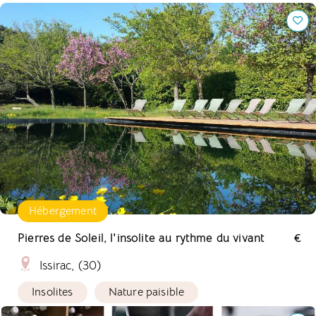
Pierres de Soleil, l'insolite au rythme du vivant
Hébergement
Pierres de Soleil, l'insolite au rythme du vivant
€
Issirac, (30)
Insolites
Nature paisible
Cendrea Nature, des produits d'entretien à l'ancienne.