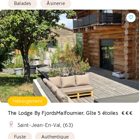
Balades
Âsinerie
The Lodge By FjordsMalfournier, Gîte 5 étoiles
Hébergement
The Lodge By FjordsMalfournier, Gîte 5 étoiles
€€€
Saint-Jean-En-Val, (63)
Fuste
Authentique