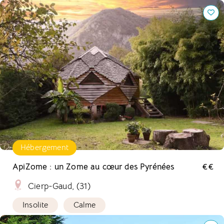
ApiZome : un Zome au cœur des Pyrénées
Hébergement
ApiZome : un Zome au cœur des Pyrénées
€€
Cierp-Gaud, (31)
Insolite
Calme
La Charrette Bleue : un gîte écologique en Normandie