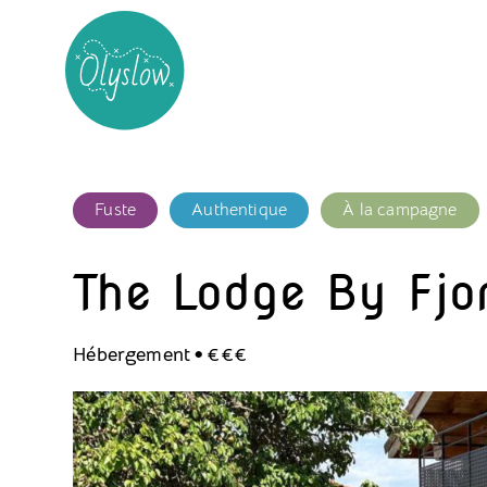
Fuste
Authentique
À la campagne
The Lodge By Fjor
.
Hébergement
€€€