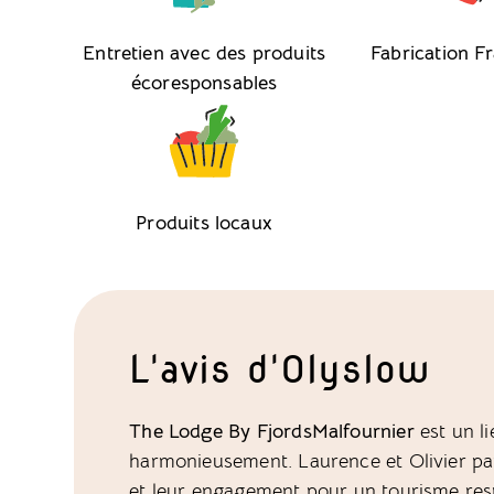
Entretien avec des produits
Fabrication F
écoresponsables
Produits locaux
L'avis d'Olyslow
The Lodge By FjordsMalfournier
est un l
harmonieusement. Laurence et Olivier par
et leur engagement pour un tourisme res