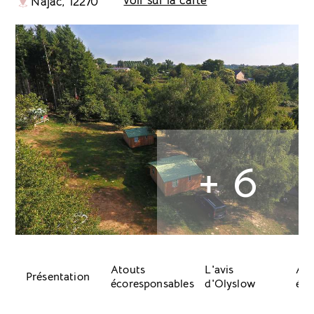
voir sur la carte
Najac, 12270
+ 6
Atouts
L'avis
Acc
Présentation
écoresponsables
d'Olyslow
équ