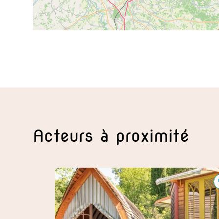
Acteurs à proximité
 d'hôtes
Les Roulottes de Rita, insolites