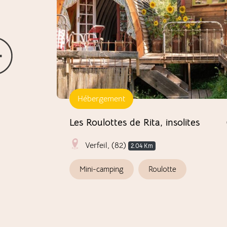
Hébergement
bres
Les Roulottes de Rita, insolites
Verfeil, (82)
2.04 Km
€€
Mini-camping
Roulotte
3.53 Km