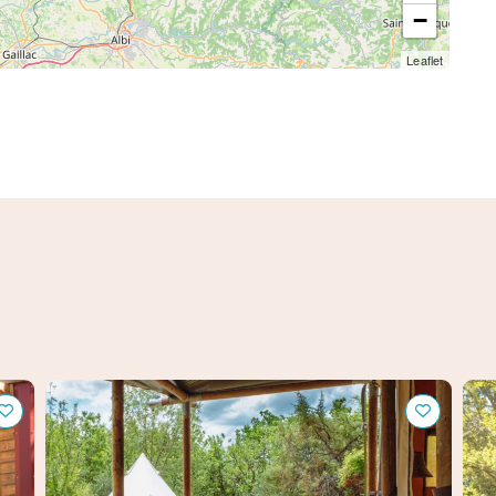
−
Leaflet
Le Camp, Éco-domaine de charme
Som