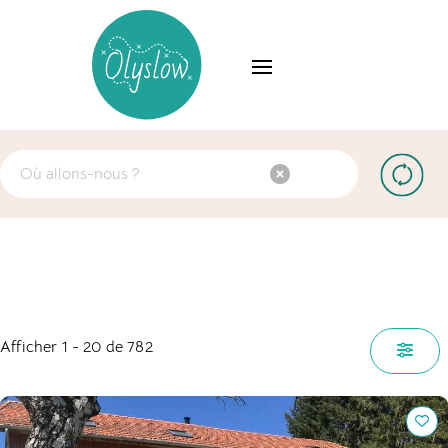
Afficher 1 - 20 de 782
The grange in the Cantal : Habiter la nature, respirer le
Cantal