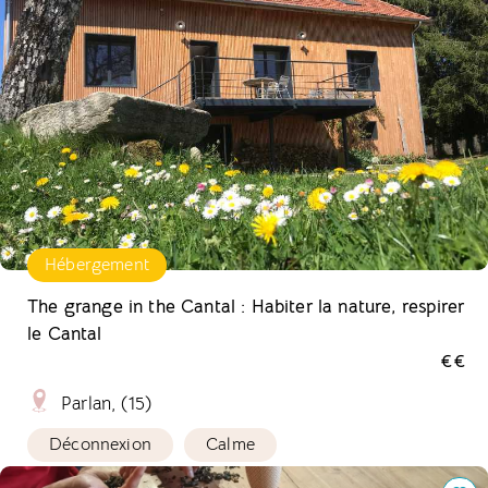
Hébergement
The grange in the Cantal : Habiter la nature, respirer
le Cantal
€€
Parlan, (15)
Déconnexion
Calme
Ateliers Zéro Déchet à la Gataudière