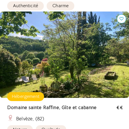
Authenticité
Charme
Domaine sainte Raffine, Gîte et cabanne
Hébergement
Domaine sainte Raffine, Gîte et cabanne
€€
Belvèze, (82)