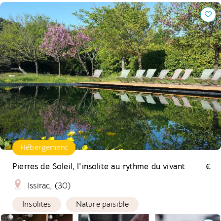
Pierres de Soleil, l'insolite au rythme du vivant
Hébergement
Pierres de Soleil, l'insolite au rythme du vivant
€
Issirac, (30)
Insolites
Nature paisible
Cendrea Nature, des produits d'entretien à l'ancienne.