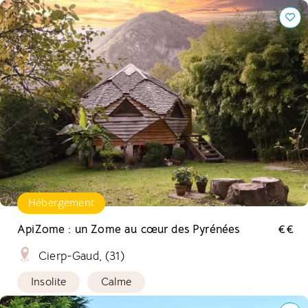
ApiZome : un Zome au cœur des Pyrénées
Hébergement
ApiZome : un Zome au cœur des Pyrénées
€€
Cierp-Gaud, (31)
Insolite
Calme
La Charrette Bleue : un gîte écologique en Normandie