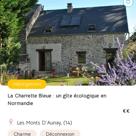
Hébergement
La Charrette Bleue : un gîte écologique en
Normandie
€€
Les Monts D'Aunay, (14)
Charme
Déconnexion