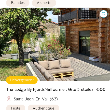
Balades
Âsinerie
The Lodge By FjordsMalfournier, Gîte 5 étoiles
Hébergement
The Lodge By FjordsMalfournier, Gîte 5 étoiles
€€€
Saint-Jean-En-Val, (63)
Fuste
Authentique