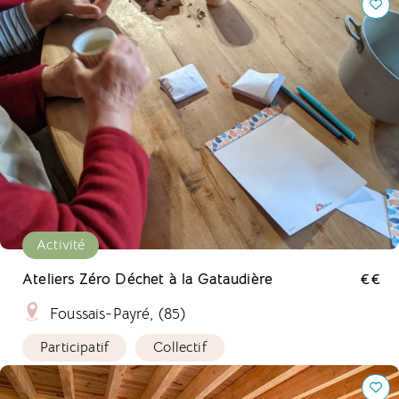
Activité
Ateliers Zéro Déchet à la Gataudière
€€
Foussais-Payré, (85)
Participatif
Collectif
Écolieu la gataudière pour se ressourcer, apprendre et
partager