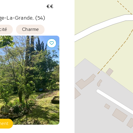
€€
ge-La-Grande, (54)
cité
Charme
e Raffine, Gîte et
ment