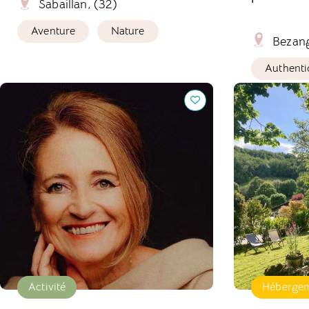
Sabaillan, (32)
Aventure
Nature
Bezan
Authenti
Bien-être : Retraite, Coaching, Voyage
Domaine saint
cabanne
Activité
Héberge