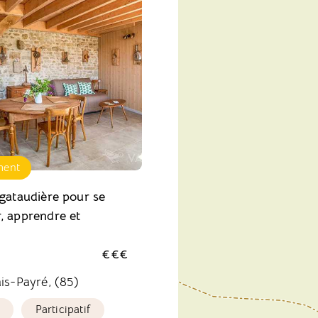
ment
 gataudière pour se
, apprendre et
€€€
is-Payré, (85)
Participatif