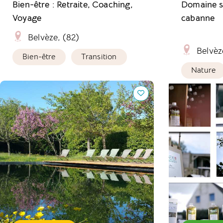
Bien-être : Retraite, Coaching,
Domaine sa
Voyage
cabanne
Belvèze, (82)
Belvèz
Bien-être
Transition
Nature
Pierres de Soleil, l'insolite au rythme
Cendrea Natu
du vivant
d'entretien à 