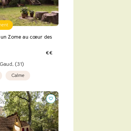
ment
 un Zome au cœur des
€€
Gaud, (31)
Calme
aïa Villages, Au Bois