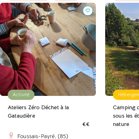
Ateliers Zéro Déchet à la Gataudière
Camping des é
étoiles, vibre
Activité
Héberge
Ateliers Zéro Déchet à la
Camping de
Gataudière
sous les ét
€€
nature
Foussais-Payré, (85)