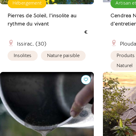
Hébergement
Artisan e
Pierres de Soleil, l'insolite au
Cendrea N
rythme du vivant
d'entretie
€
Issirac, (30)
Plouda
Insolites
Nature paisible
Produits 
Naturel
Cendrea Nature, Atelier de lessive à
ApiZome : un
l'ancienne.
Pyrénées