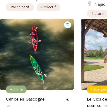
Najac,
Participatif
Collectif
Nature
Canoë en Gascogne
Le Clos des M
se ressourcer
Activité
Héberge
Canoë en Gascogne
€
Le Clos de
pour se re