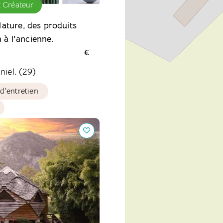
t Créateur
ature, des produits
n à l'ancienne.
€
niel, (29)
d'entretien
 Zome au cœur des