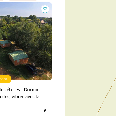
toiles : Dormir sous les
r avec la nature
ment
s étoiles : Dormir
oiles, vibrer avec la
€