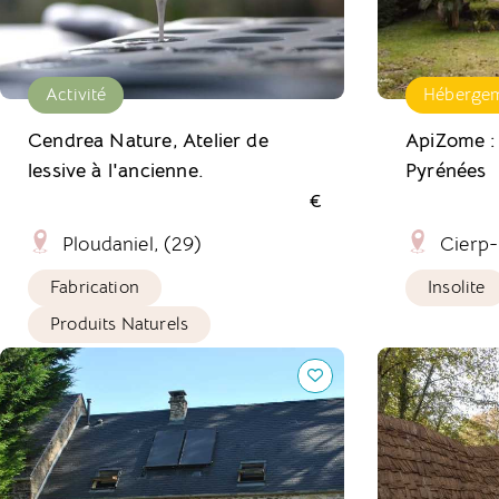
Activité
Héberge
Cendrea Nature, Atelier de
ApiZome :
lessive à l'ancienne.
Pyrénées
€
Ploudaniel, (29)
Cierp-
Fabrication
Insolite
Produits Naturels
La Charrette Bleue : un gîte
Camping Ushu
écologique en Normandie
Joli