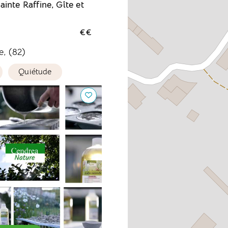
inte Raffine, Gîte et
€€
e, (82)
Quiétude
re, des produits
l'ancienne.