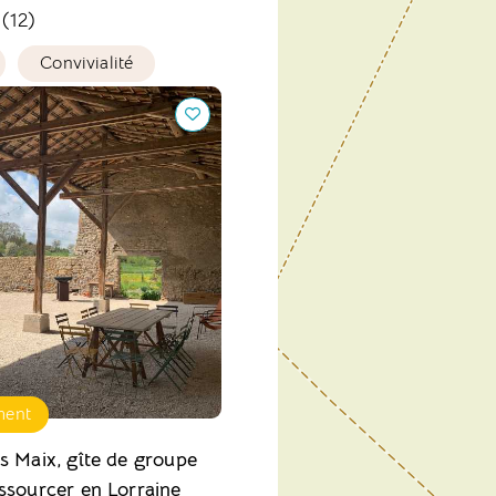
 (12)
Convivialité
aix, gîte de groupe pour
 en Lorraine
ment
s Maix, gîte de groupe
ssourcer en Lorraine