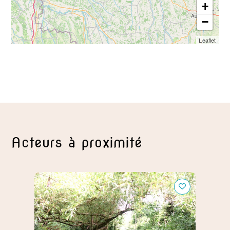
+
−
Leaflet
Acteurs à proximité
L'Ecrin d'Elusa
Domain