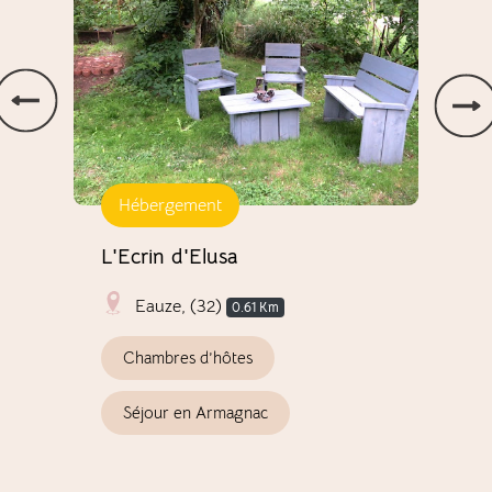
Hébergement
Vi
L'Ecrin d'Elusa
Dom
Eauze, (32)
Km
0.61 Km
Chambres d’hôtes
V
Séjour en Armagnac