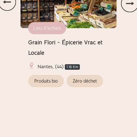
Lieu d'achats
Li
Grain Flori - Épicerie Vrac et
Pil
Locale
Emb
Nantes, (44)
1.16 Km
Produits bio
Zéro déchet
É
C