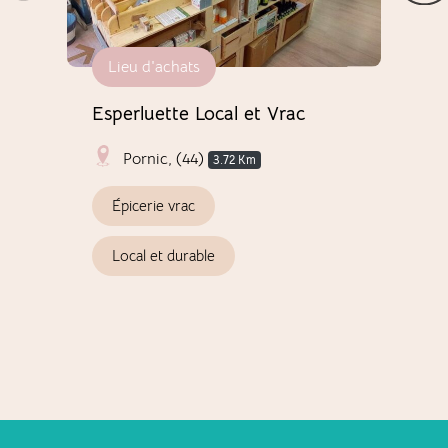
Lieu d'achats
Ac
e et
Esperluette Local et Vrac
D.V
men
Pornic, (44)
3.72 Km
Épicerie vrac
S
Local et durable
A