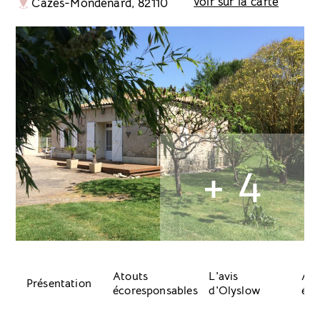
voir sur la carte
Cazes-Mondenard, 82110
+ 4
Atouts
L'avis
Acc
Présentation
écoresponsables
d'Olyslow
équ