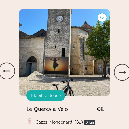
Le Quercy à Vélo
Le gîte
Mobilité douce
H
Le Quercy à Vélo
€€
Le 
Cazes-Mondenard, (82)
0 Km