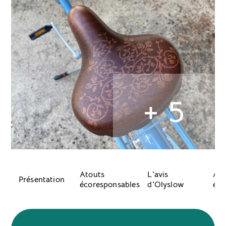
+ 5
Atouts
L'avis
Acc
Présentation
écoresponsables
d'Olyslow
équ