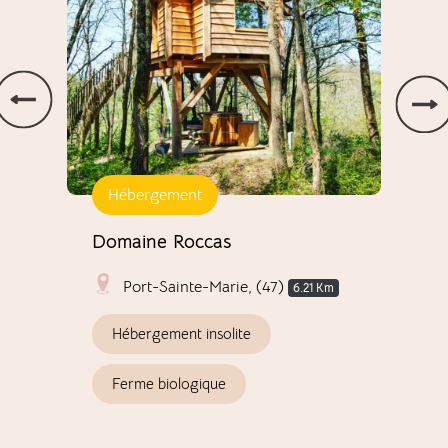
Hébergement
Vi
Domaine Roccas
Bra
Port-Sainte-Marie, (47)
6.21 Km
Hébergement insolite
B
Ferme biologique
B