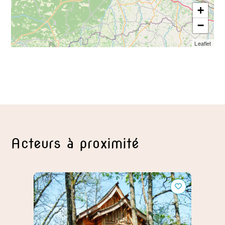
+
−
Leaflet
Acteurs à proximité
Domaine Roccas
Brasse