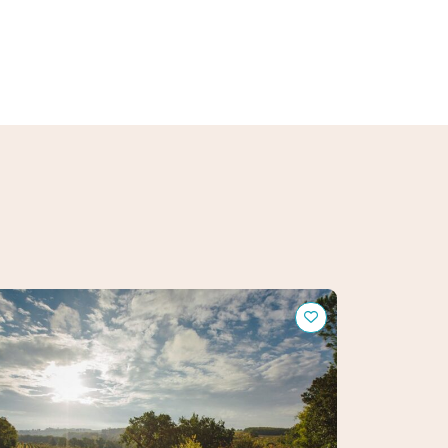
teau d'Arton
Domaine En