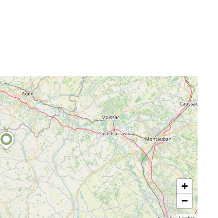
+
−
Leaflet