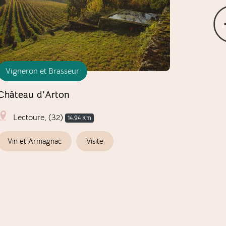
Vigneron et Brasseur
Vigneron
Château d'Arton
Domaine
Lectoure, (32)
Ayguet
14.94 Km
Vin et Armagnac
Visite
Vin