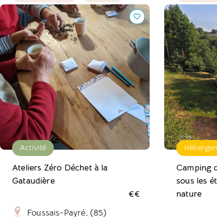
Ateliers Zéro Déchet à la Gataudière
Camping des é
étoiles, vibre
Activité
Héberge
Ateliers Zéro Déchet à la
Camping de
Gataudière
sous les ét
€€
nature
Foussais-Payré, (85)