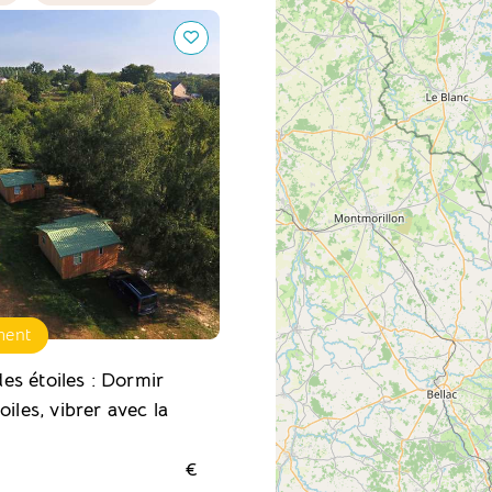
toiles : Dormir sous les
r avec la nature
ment
s étoiles : Dormir
oiles, vibrer avec la
€