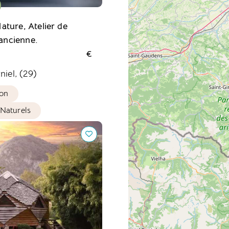
ture, Atelier de
'ancienne.
€
niel, (29)
ion
 Naturels
 Zome au cœur des