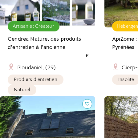
Artisan et Créateur
Héberge
Cendrea Nature, des produits
ApiZome :
d'entretien à l'ancienne.
Pyrénées
€
Ploudaniel, (29)
Cierp-
Produits d'entretien
Insolite
Naturel
La Charrette Bleue : un gîte
Camping Ushu
écologique en Normandie
Joli