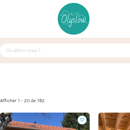
Afficher 1 - 20 de 782
The grange in the Cantal : Habiter la
Écolieu la ga
nature, respirer le Cantal
ressourcer, a