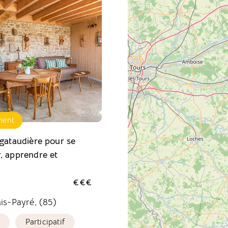
ment
 gataudière pour se
, apprendre et
€€€
is-Payré, (85)
Participatif