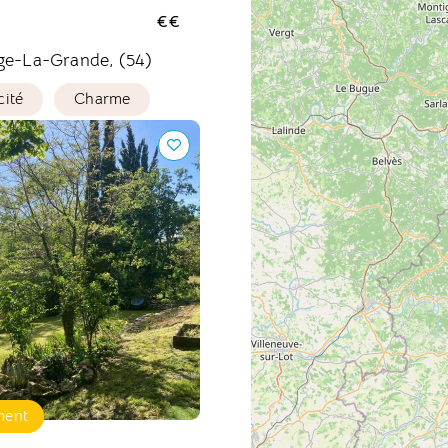
€€
ge-La-Grande, (54)
cité
Charme
e Raffine, Gîte et
ment