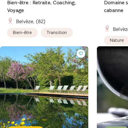
Bien-être : Retraite, Coaching,
Domaine sa
Voyage
cabanne
Belvèze, (82)
Belvèz
Bien-être
Transition
Nature
Pierres de Soleil, l'insolite au rythme
Cendrea Natur
du vivant
l'ancienne.