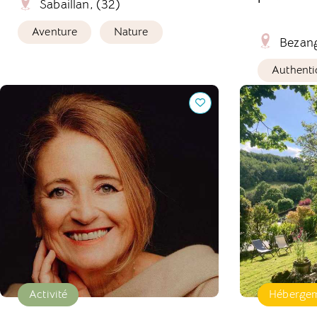
Sabaillan, (32)
Aventure
Nature
Bezan
Authenti
Bien-être : Retraite, Coaching, Voyage
Domaine saint
cabanne
Activité
Héberge