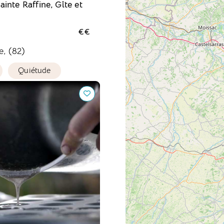
inte Raffine, Gîte et
€€
e, (82)
Quiétude
e, Atelier de lessive à