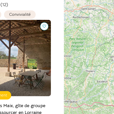
 (12)
Convivialité
aix, gîte de groupe pour
 en Lorraine
ment
s Maix, gîte de groupe
ssourcer en Lorraine