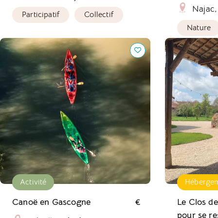
Najac,
Participatif
Collectif
Nature
Canoë en Gascogne
Le Clos des M
se ressourcer
Activité
Héberge
Canoë en Gascogne
€
Le Clos de
pour se re