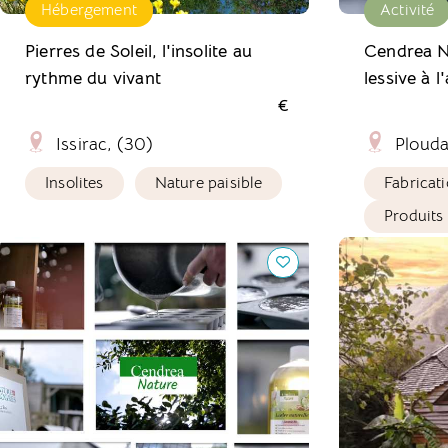
Hébergement
Activité
Pierres de Soleil, l'insolite au
Cendrea Na
rythme du vivant
lessive à l
€
Issirac, (30)
Plouda
Insolites
Nature paisible
Fabricat
Produits
Cendrea Nature, des produits
ApiZome : un
d'entretien à l'ancienne.
Pyrénées