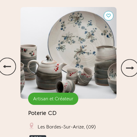
ls
Poterie CD
Mohair
Artisan et Créateur
Ar
Poterie CD
Moh
Les Bordes-Sur-Arize, (09)