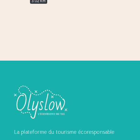
3.02 Km
E
La plateforme du tourisme écoresponsable