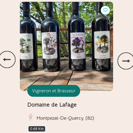
Domaine de Lafage
Les Ve
Vigneron et Brasseur
Fe
Domaine de Lafage
Les
Montpezat-De-Quercy, (82)
0.68 Km
H