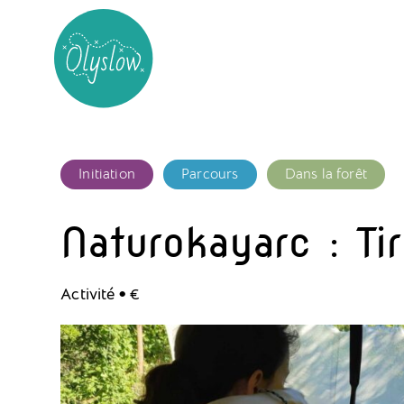
Initiation
Parcours
Dans la forêt
Naturokayarc : Tir
.
Activité
€