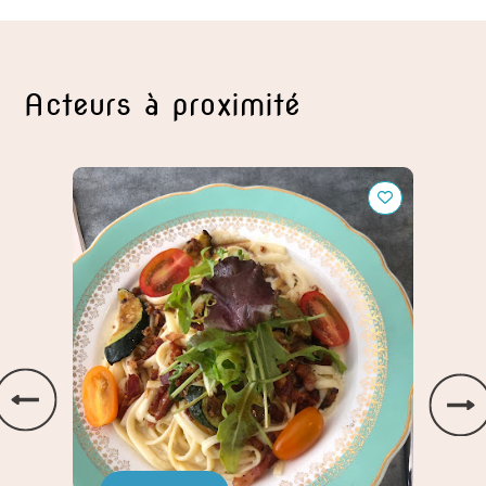
Acteurs à proximité
, Le
Bouillon Nature
E&T Re