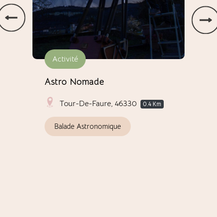
Activité
H
uant
Astro Nomade
La 
d'h
Tour-De-Faure, 46330
0.4 Km
Balade Astronomique
M
P