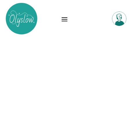
Location de vélo
Les Vélo De Saint-Cirq
Mobilité douce
voir sur la carte
Tour-de-Faure, 46330