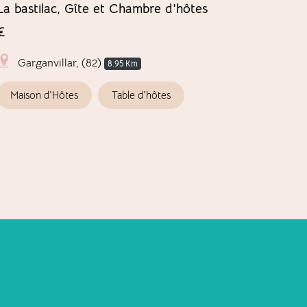
La bastilac, Gîte et Chambre d'hôtes
Le Domai
€
naturel, 
Garganvillar, (82)
Bouill
8.95 Km
Maison d'Hôtes
Table d'hôtes
Vin bio