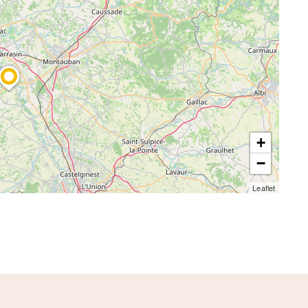
+
−
Leaflet