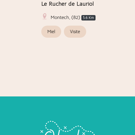
Le Rucher de Lauriol
Montech, (82)
14.01 Km
5.6 Km
Miel
Visite