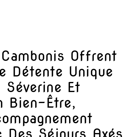
 Cambonis Offrent
e Détente Unique
 Séverine Et
n Bien-Être,
compagnement
c Des Séjours Axés