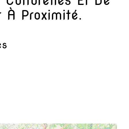
 Culturelles Et De
r À Proximité.
es