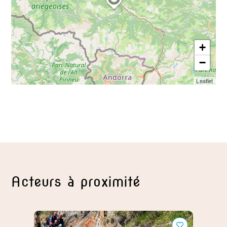
+
−
Leaflet
Acteurs à proximité
Montcalm Aventure
La Fer