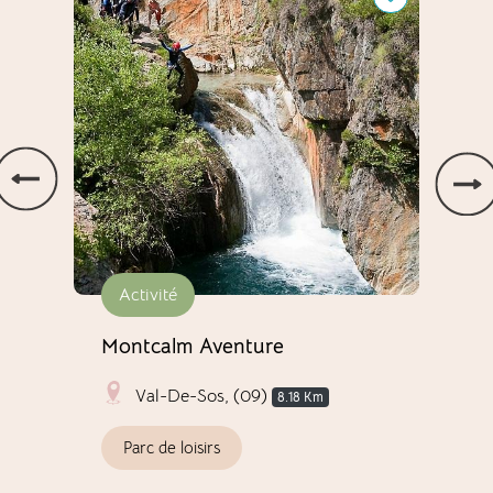
Activité
Fe
Montcalm Aventure
La 
Val-De-Sos, (09)
8.18 Km
Parc de loisirs
Vi