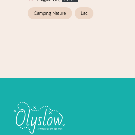
Camping Nature
Lac
S
S