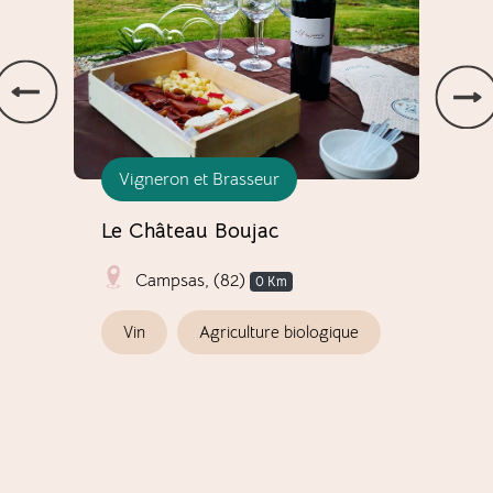
Vigneron et Brasseur
H
Le Château Boujac
Le 
Campsas, (82)
0 Km
Vin
Agriculture biologique
V