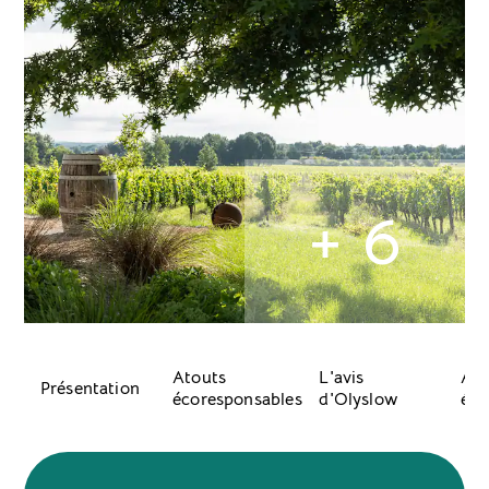
+ 6
Atouts
L'avis
Acc
Présentation
écoresponsables
d'Olyslow
équ