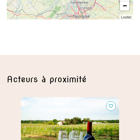
−
Leaflet
Acteurs à proximité
Le Château Boujac
Le Gît