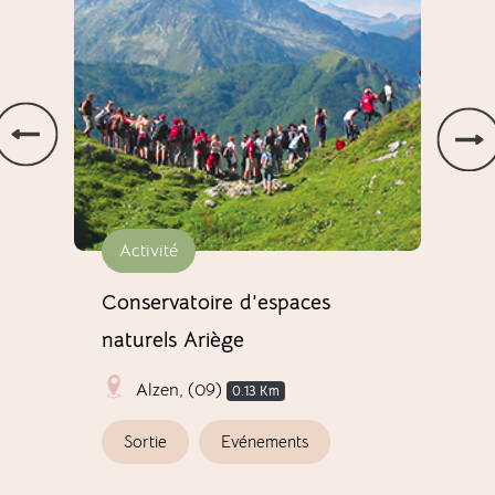
Activité
Ar
Conservatoire d’espaces
Sev
naturels Ariège
Alzen, (09)
0.13 Km
A
Sortie
Evénements