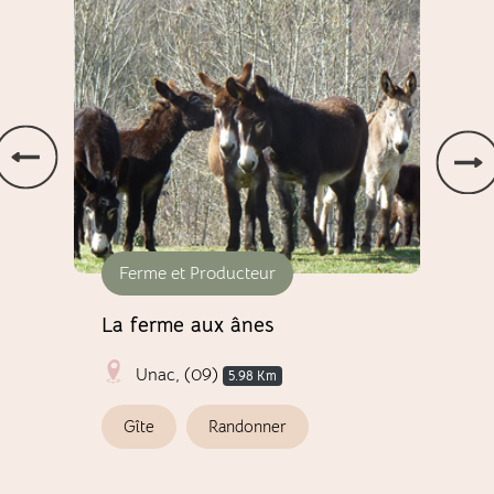
Ferme et Producteur
Ac
La ferme aux ânes
Akr
Unac, (09)
5.98 Km
Gîte
Randonner
P