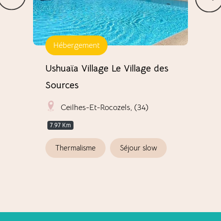
Hébergement
Li
Ushuaïa Village Le Village des
L'é
Sources
Ceilhes-Et-Rocozels, (34)
A
7.97 Km
Thermalisme
Séjour slow