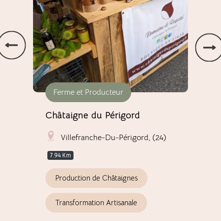
Ferme et Producteur
Vi
Châtaigne du Périgord
Châ
Villefranche-Du-Périgord, (24)
7.94 Km
V
Production de Châtaignes
Transformation Artisanale