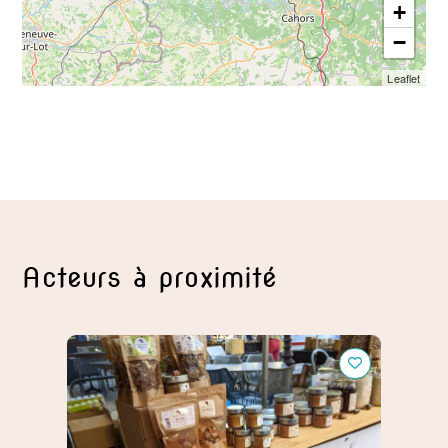
+
−
Leaflet
Acteurs à proximité
Châtaigne du Périgord
Châtea