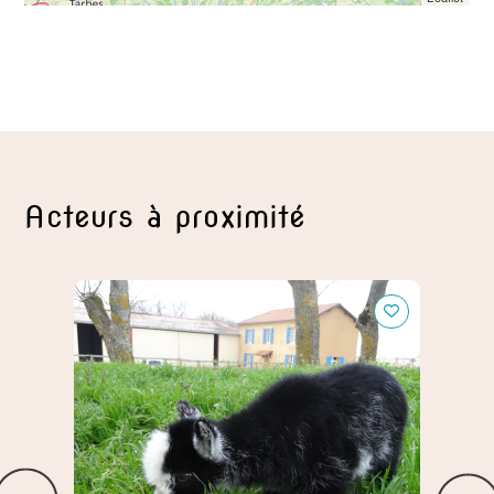
Acteurs à proximité
Le Vallon des Rêves
Activi
Gersoi