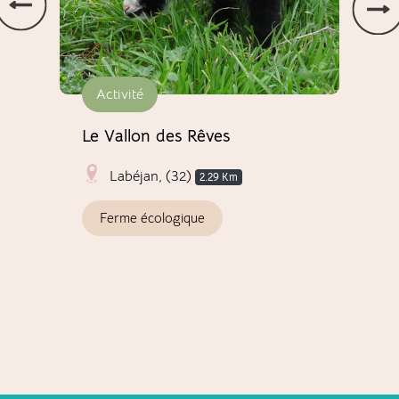
Activité
Ac
Le Vallon des Rêves
Act
Pay
Labéjan, (32)
2.29 Km
Ferme écologique
A