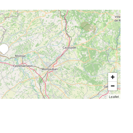
+
−
Leaflet