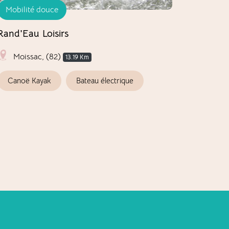
Mobilité douce
Activité
Rand'Eau Loisirs
Cueillet
Campagn
Moissac, (82)
13.19 Km
Canoë Kayak
Bateau électrique
Moissa
Associat