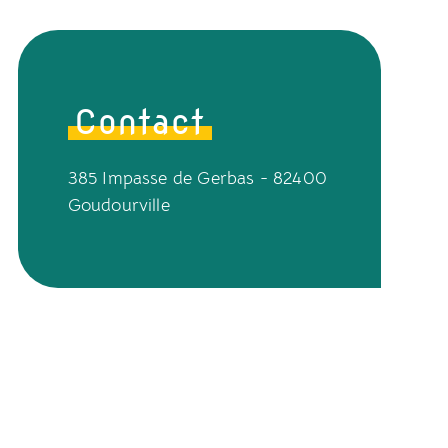
Contact
385 Impasse de Gerbas - 82400
Goudourville