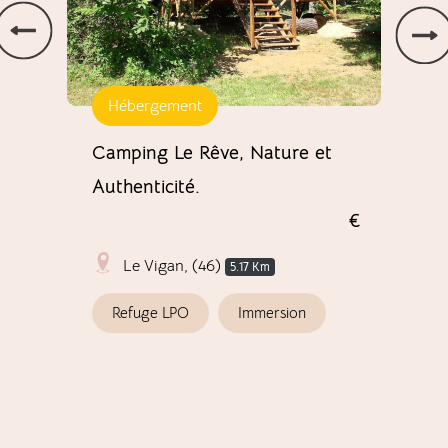
Hébergement
Fe
Camping Le Rêve, Nature et
Saf
Authenticité.
€
S
Le Vigan, (46)
5.17 Km
Refuge LPO
Immersion