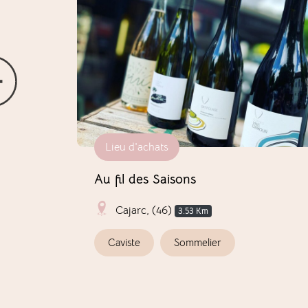
Lieu d'achats
ant
Au fil des Saisons
Cajarc, (46)
86 Km
3.53 Km
Caviste
Sommelier