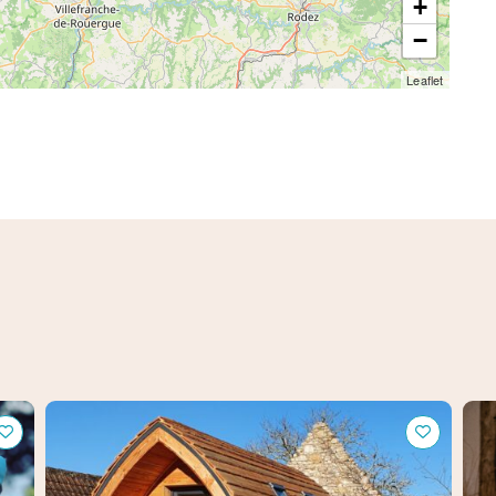
+
−
Leaflet
La Tini de "L'Oseraie du Quercy"
"L'
van