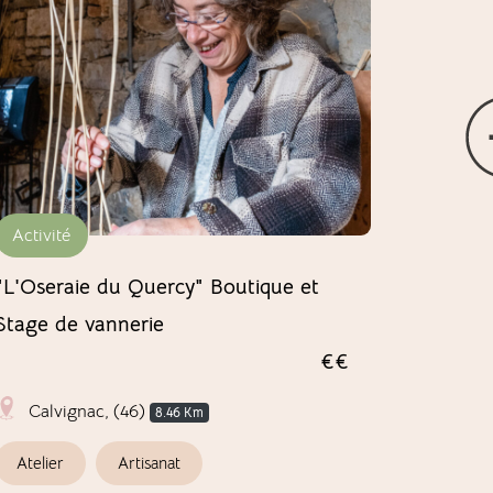
Activité
Héberg
"L'Oseraie du Quercy" Boutique et
Les cham
Stage de vannerie
du Quer
€€
Calvignac, (46)
Calvig
8.46 Km
Atelier
Artisanat
Chambre