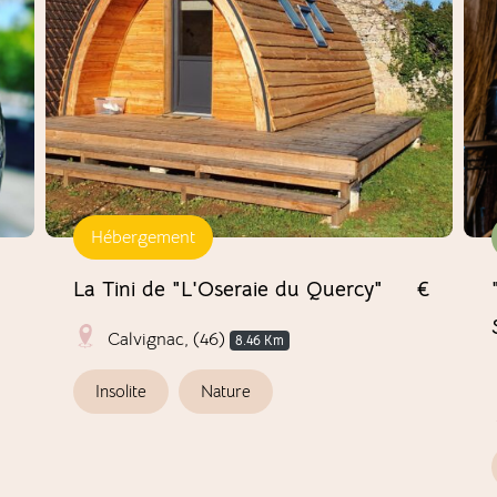
Hébergement
La Tini de "L'Oseraie du Quercy"
€
Calvignac, (46)
8.46 Km
Insolite
Nature