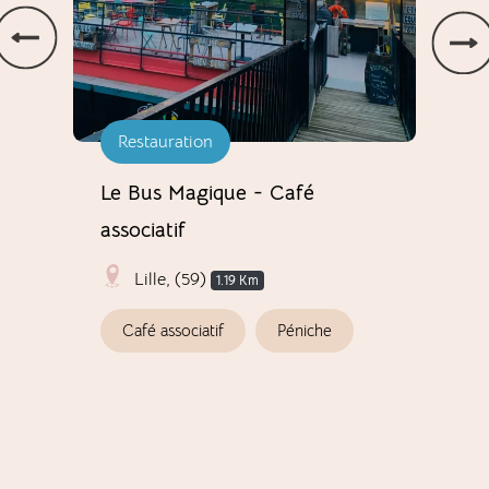
Restauration
Re
Le Bus Magique - Café
Tak
associatif
 Km
Lille, (59)
1.19 Km
P
Café associatif
Péniche