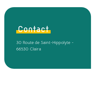
Contact
30 Route de Saint-Hippolyte -
66530 Claira