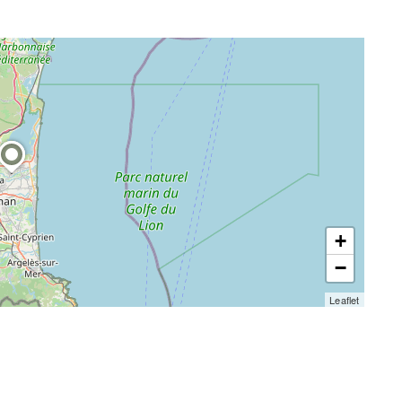
+
−
Leaflet