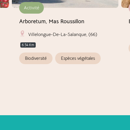
Activité
Arboretum, Mas Roussillon
Villelongue-De-La-Salanque, (66)
6.54 Km
Biodiversité
Espèces végétales