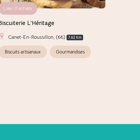
Lieu d'achats
Vigneron
Biscuiterie L'Héritage
Mas Baux
Canet-En-Roussillon, (66)
Canet-
7.62 Km
Biscuits artisanaux
Gourmandises
Vins d'e