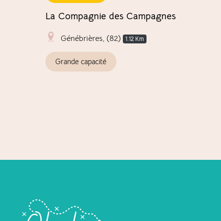
La Compagnie des Campagnes
Il 
Inso
Génébrières, (82)
1.12 Km
Grande capacité
In