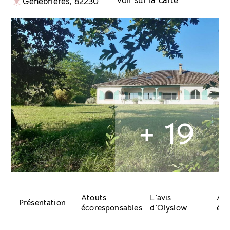
voir sur la carte
Génébrières, 82230
+ 19
Atouts
L'avis
Acc
Présentation
écoresponsables
d'Olyslow
équ