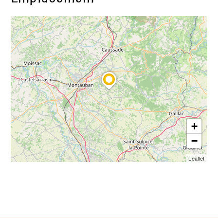
+
−
Leaflet