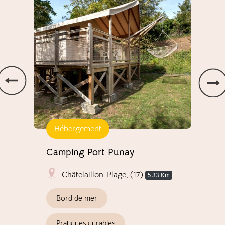
Fougè
Hébergement
H
ion
Camping Port Punay
Cam
Fou
Châtelaillon-Plage, (17)
5.33 Km
Bord de mer
B
Pratiques durables