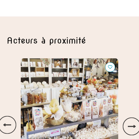
Acteurs à proximité
Nougats Silvain – Confiserie artisanale
Cabane
Couco