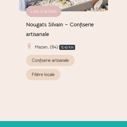
Lieu d'achats
H
Nougats Silvain – Confiserie
Cab
artisanale
Cou
Mazan, (84)
12.42 Km
Confiserie artisanale
In
Filière locale