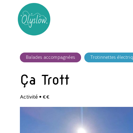
Balades accompagnées
Trotinnettes électri
Ça Trott
.
Activité
€€