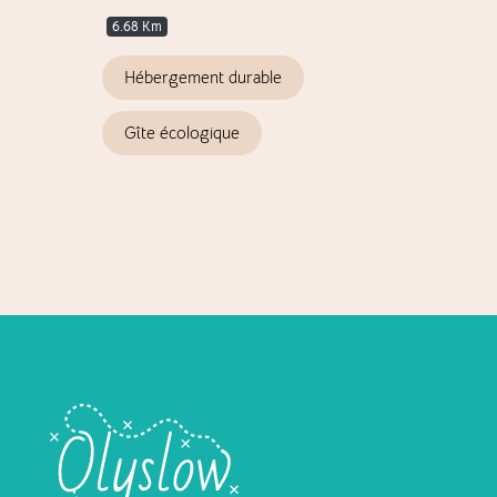
6.68 Km
(12)
Hébergement durable
Ac
Gîte écologique
S