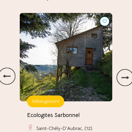
Ecologites Sarbonnel
Campin
et Aub
Hébergement
H
Ecologites Sarbonnel
Cam
d’O
Saint-Chély-D'Aubrac, (12)